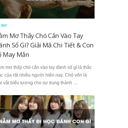
 MƠ
ằm Mơ Thấy Chó Cắn Vào Tay
ánh Số Gì? Giải Mã Chi Tiết & Con
ố May Mắn
m mơ thấy chó cắn vào tay đánh số gì là thắc
c của rất nhiều người hiện nay. Chó vốn là
ài vật biểu tượng cho sự trung thành …