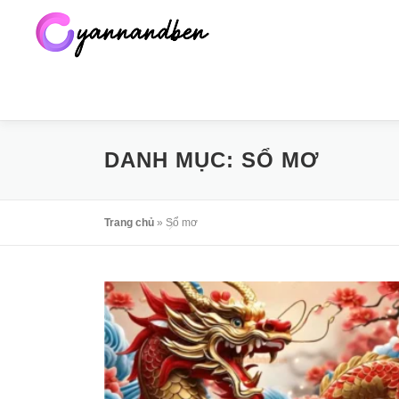
Skip
to
content
DANH MỤC:
SỔ MƠ
Trang chủ
»
Sổ mơ