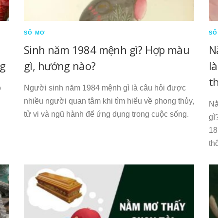
SỔ MƠ
SỔ
Sinh năm 1984 mệnh gì? Hợp màu
N
ng
gì, hướng nào?
l
t
o
Người sinh năm 1984 mệnh gì là câu hỏi được
n
nhiều người quan tâm khi tìm hiểu về phong thủy,
Nằ
tử vi và ngũ hành để ứng dụng trong cuộc sống.
gì
18
th