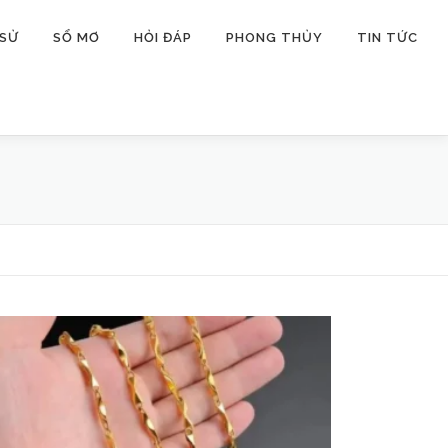
 SỬ
SỔ MƠ
HỎI ĐÁP
PHONG THỦY
TIN TỨC