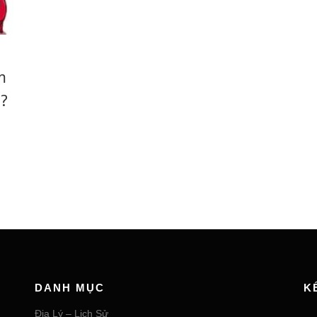
m
?
DANH MỤC
K
Địa Lý – Lịch Sử