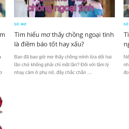
SỔ MƠ
SỔ
ềm
Tìm hiểu mơ thấy chồng ngoại tình
T
là điềm báo tốt hay xấu?
n
ạ
Bạn đã bao giờ mơ thấy chồng mình lừa dối hai
Nế
lần chứ không phải chỉ một lần? Đối với tâm lý
nh
mơ
nhạy cảm ở phụ nữ, đây chắc chắn …
đọ