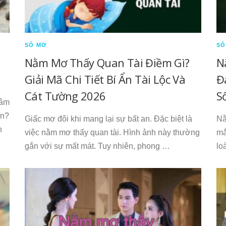
SỔ MƠ
SỔ
Nằm Mơ Thấy Quan Tài Điềm Gì?
N
Giải Mã Chi Tiết Bí Ẩn Tài Lộc Và
Đ
Cát Tường 2026
S
tâm
ạn?
Giấc mơ đôi khi mang lại sự bất an. Đặc biệt là
Nằ
h
việc nằm mơ thấy quan tài. Hình ảnh này thường
mắ
gắn với sự mất mát. Tuy nhiên, phong …
lo