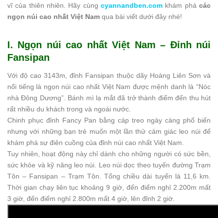
vĩ của thiên nhiên. Hãy cùng
cyannandben.com
khám phá
các
ngọn núi cao nhất Việt Nam
qua bài viết dưới đây nhé!
I. Ngọn núi cao nhất Việt Nam – Đỉnh núi
Fansipan
Với độ cao 3143m, đỉnh Fansipan thuộc dãy Hoàng Liên Sơn và
nổi tiếng là ngọn núi cao nhất Việt Nam được mệnh danh là “Nóc
nhà Đông Dương”. Bánh mì lạ mắt đã trở thành điểm đến thu hút
rất nhiều du khách trong và ngoài nước.
Chinh phục đỉnh Fancy Pan bằng cáp treo ngày càng phổ biến
nhưng với những bạn trẻ muốn một lần thử cảm giác leo núi để
khám phá sự điên cuồng của đỉnh núi cao nhất Việt Nam.
Tuy nhiên, hoạt động này chỉ dành cho những người có sức bền,
sức khỏe và kỹ năng leo núi. Leo núi dọc theo tuyến đường Trạm
Tôn – Fansipan – Trạm Tôn. Tổng chiều dài tuyến là 11,6 km.
Thời gian chạy liên tục khoảng 9 giờ, đến điểm nghỉ 2.200m mất
3 giờ, đến điểm nghỉ 2.800m mất 4 giờ, lên đỉnh 2 giờ.