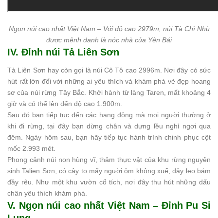
Ngọn núi cao nhất Việt Nam – Với độ cao 2979m, núi Tà Chì Nhù
được mệnh danh là nóc nhà của Yên Bái
IV. Đỉnh núi Tả Liên Sơn
Tả Liên Sơn hay còn gọi là núi Cô Tô cao 2996m. Nơi đây có sức
hút rất lớn đối với những ai yêu thích và khám phá vẻ đẹp hoang
sơ của núi rừng Tây Bắc. Khởi hành từ làng Taren, mất khoảng 4
giờ và có thể lên đến độ cao 1.900m.
Sau đó bạn tiếp tục đến các hang động mà mọi người thường ở
khi đi rừng, tại đây bạn dừng chân và dựng lều nghỉ ngơi qua
đêm. Ngày hôm sau, bạn hãy tiếp tục hành trình chinh phục cột
mốc 2.993 mét.
Phong cảnh núi non hùng vĩ, thảm thực vật của khu rừng nguyên
sinh Talien Sơn, có cây to mấy người ôm không xuể, dây leo bám
đầy rêu. Như một khu vườn cổ tích, nơi đây thu hút những dấu
chân yêu thích khám phá.
V. Ngọn núi cao nhất Việt Nam – Đỉnh Pu Si
Lung