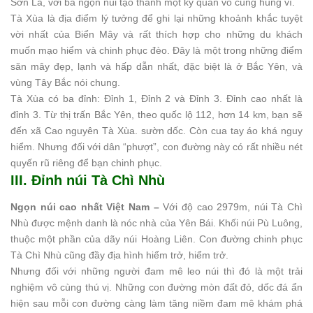
Sơn La, với ba ngọn núi tạo thành một kỳ quan vô cùng hùng vĩ.
Tà Xùa là địa điểm lý tưởng để ghi lại những khoảnh khắc tuyệt
vời nhất của Biển Mây và rất thích hợp cho những du khách
muốn mạo hiểm và chinh phục đèo. Đây là một trong những điểm
săn mây đẹp, lạnh và hấp dẫn nhất, đặc biệt là ở Bắc Yên, và
vùng Tây Bắc nói chung.
Tà Xùa có ba đỉnh: Đỉnh 1, Đỉnh 2 và Đỉnh 3. Đỉnh cao nhất là
đỉnh 3. Từ thị trấn Bắc Yên, theo quốc lộ 112, hơn 14 km, bạn sẽ
đến xã Cao nguyên Tà Xùa. sườn dốc. Còn cua tay áo khá nguy
hiểm. Nhưng đối với dân “phượt”, con đường này có rất nhiều nét
quyến rũ riêng để bạn chinh phục.
III. Đỉnh núi Tà Chì Nhù
Ngọn núi cao nhất Việt Nam –
Với độ cao 2979m, núi Tà Chì
Nhù được mệnh danh là nóc nhà của Yên Bái. Khối núi Pù Luông,
thuộc một phần của dãy núi Hoàng Liên. Con đường chinh phục
Tà Chì Nhù cũng đầy địa hình hiểm trở, hiểm trở.
Nhưng đối với những người đam mê leo núi thì đó là một trải
nghiệm vô cùng thú vị. Những con đường mòn đất đỏ, dốc đá ẩn
hiện sau mỗi con đường càng làm tăng niềm đam mê khám phá