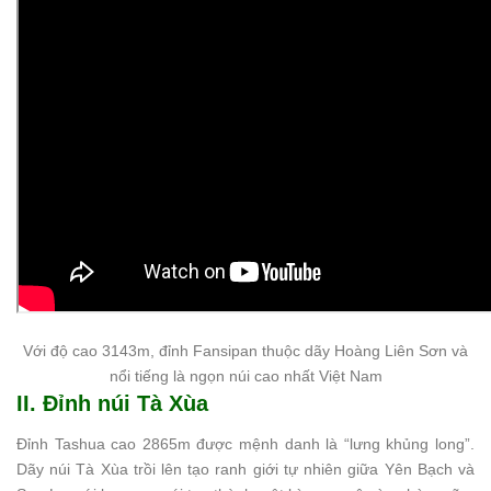
Với độ cao 3143m, đỉnh Fansipan thuộc dãy Hoàng Liên Sơn và
nổi tiếng là ngọn núi cao nhất Việt Nam
II. Đỉnh núi Tà Xùa
Đỉnh Tashua cao 2865m được mệnh danh là “lưng khủng long”.
Dãy núi Tà Xùa trồi lên tạo ranh giới tự nhiên giữa Yên Bạch và