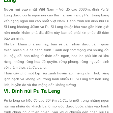
Ngọn núi cao nhất Việt Nam –
Với độ cao 3080m, đỉnh Pu Si
Lung được coi là ngọn núi cao thứ hai sau Fancy Pan trong bảng
xếp hạng ngọn núi cao nhất Việt Nam. Hành trình lên đỉnh núi Pu
Si Lung khoảng 40km và Pu Si Lung thuộc khu vực gần biên giới
nên muốn khám phá địa điểm này bạn sẽ phải xin phép để đảm
bảo an ninh.
Khi bạn khám phá nơi này, bạn sẽ cảm nhận được cảnh quan
thiên nhiên của cả hành trình. Cảnh đẹp thơ mộng với những đồi
lau sậy, đồi hoa trắng từ thân đến ngọn, hoa leo phủ kín cả khu
rừng, những rừng hoa đỗ quyên, rừng phong, rừng nguyên sinh
với thảm thực vật đa dạng.
Thân cây phủ một lớp rêu xanh huyền ảo. Tiếng chim hót, tiếng
lạch cạch và không khí trong lành khiến Pu Si Lung trở nên lung
linh, huyền ảo và thơ mộng đến không tưởng.
VI. Đỉnh núi Pu Ta Leng
Pu ta leng sở hữu độ cao 3049m và đây là một trong những ngọn
núi mà nhiều du khách ba lô mơ ước được bước chân vào hành
trình chinh phục thiên nhiên. Sau khi di chuyển đến chân núi Pu