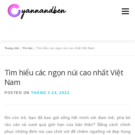
Skip
to
Menu
content
Trang chủ
»
Tin tức
»
Tìm hiểu các ngọn núi cao nhất Việt Nam
TRANG CHỦ
THỂ THAO
ĐỊA LÝ – LỊCH SỬ
Tìm hiểu các ngọn núi cao nhất Việt
SỔ MƠ
HỎI ĐÁP
PHONG THỦY
TIN TỨC
Nam
POSTED ON
THÁNG 3 24, 2022
Khi còn trẻ, bạn đã bao giờ sống hết mình với đam mê, phá bỏ
rào cản và vượt quá giới hạn của bản thân? Bằng cách chinh
phục những đỉnh núi cao chót vót để chiêm ngưỡng vẻ đẹp hùng