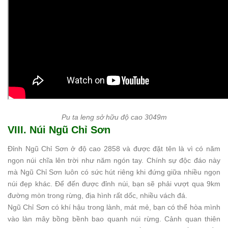
Pu ta leng sở hữu độ cao 3049m
VIII. Núi Ngũ Chỉ Sơn
Đỉnh Ngũ Chỉ Sơn ở độ cao 2858 và được đặt tên là vì có năm
ngọn núi chĩa lên trời như năm ngón tay. Chính sự độc đáo này
mà Ngũ Chỉ Sơn luôn có sức hút riêng khi đứng giữa nhiều ngọn
núi đẹp khác. Để đến được đỉnh núi, bạn sẽ phải vượt qua 9km
đường mòn trong rừng, địa hình rất dốc, nhiều vách đá.
Ngũ Chỉ Sơn có khí hậu trong lành, mát mẻ, bạn có thể hòa mình
vào làn mây bồng bềnh bao quanh núi rừng. Cảnh quan thiên