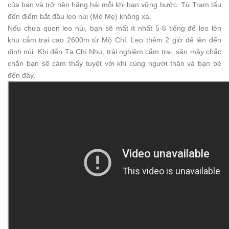
của bạn và trở nên hăng hái mỗi khi bạn vững bước. Từ Trạm tấu
đến điểm bắt đầu leo ​​núi (Mỏ Mẹ) không xa.
Nếu chưa quen leo núi, bạn sẽ mất ít nhất 5-6 tiếng để leo lên
khu cắm trại cao 2600m từ Mộ Chí. Leo thêm 2 giờ để lên đến
đỉnh núi. Khi đến Tạ Chí Nhu, trải nghiệm cắm trại, săn mây chắc
chắn bạn sẽ cảm thấy tuyệt vời khi cùng người thân và bạn bè
đến đây.