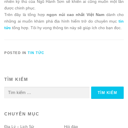
nhiên kỳ thú của Ngũ Hành Sơn sẽ khiến ai cũng muốn một lần
được chinh phục.
Trên đây là tổng hợp
ngọn núi cao nhất Việt Nam
dành cho
những ai muốn khám phá địa hình hiểm trở do chuyên mục
tin
tức
tổng hợp. Tôi hy vọng thông tin này sẽ giúp ích cho bạn đọc.
POSTED IN
TIN TỨC
TÌM KIẾM
Tìm
kiếm
cho:
CHUYÊN MỤC
Địa Lý – Lịch Sử
Hỏi đáp