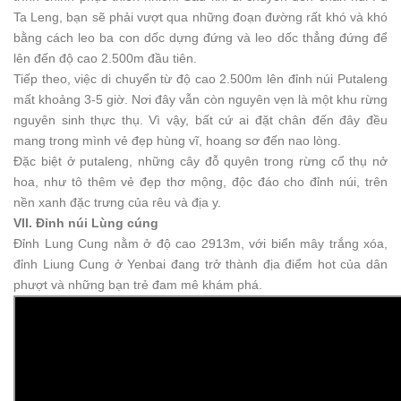
Ta Leng, bạn sẽ phải vượt qua những đoạn đường rất khó và khó
bằng cách leo ba con dốc dựng đứng và leo dốc thẳng đứng để
lên đến độ cao 2.500m đầu tiên.
Tiếp theo, việc di chuyển từ độ cao 2.500m lên đỉnh núi Putaleng
mất khoảng 3-5 giờ. Nơi đây vẫn còn nguyên vẹn là một khu rừng
nguyên sinh thực thụ. Vì vậy, bất cứ ai đặt chân đến đây đều
mang trong mình vẻ đẹp hùng vĩ, hoang sơ đến nao lòng.
Đặc biệt ở putaleng, những cây đỗ quyên trong rừng cổ thụ nở
hoa, như tô thêm vẻ đẹp thơ mộng, độc đáo cho đỉnh núi, trên
nền xanh đặc trưng của rêu và địa y.
VII. Đỉnh núi Lùng cúng
Đỉnh Lung Cung nằm ở độ cao 2913m, với biển mây trắng xóa,
đỉnh Liung Cung ở Yenbai đang trở thành địa điểm hot của dân
phượt và những bạn trẻ đam mê khám phá.