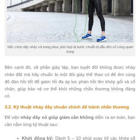
Việc chọn dây nhảy và trang phục phù hợp là bước chuẩn bị đầu tiên vô cùng quan
trọng
Bên cạnh đó, về phần giày tập, bạn tuyệt đối không được nhảy
chân đất mà hãy chuẩn bị một đôi giày thể thao có đế êm cùng
độ đàn hồi tốt để giảm tối đa áp lực phản hồi lên khớp gối và cổ
chân, giúp bảo vệ cơ thể khỏi những chấn thương không đáng
có.
3.2. Kỹ thuật nhảy dây chuẩn chỉnh để tránh chấn thương
Để việc
nhảy dây có giúp giảm cân không
diễn ra an toàn, bạn
cần nằm lòng kỹ thuật sau:
Khởi động kỹ:
Dành 5 – 10 phút xoay kỹ các khớp cổ