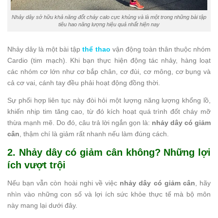
Nhảy dây sở hữu khả năng đốt cháy calo cực khủng và là một trong những bài tập
tiêu hao năng lượng hiệu quả nhất hiện nay
Nhảy dây là một bài tập
thể thao
vận động toàn thân thuộc nhóm
Cardio (tim mạch). Khi bạn thực hiện động tác nhảy, hàng loạt
các nhóm cơ lớn như cơ bắp chân, cơ đùi, cơ mông, cơ bụng và
cả cơ vai, cánh tay đều phải hoạt động đồng thời.
Sự phối hợp liên tục này đòi hỏi một lượng năng lượng khổng lồ,
khiến nhịp tim tăng cao, từ đó kích hoạt quá trình đốt cháy mỡ
thừa mạnh mẽ. Do đó, câu trả lời ngắn gọn là:
nhảy dây có giảm
cân
, thậm chí là giảm rất nhanh nếu làm đúng cách.
2. Nhảy dây có giảm cân không? Những lợi
ích vượt trội
Nếu bạn vẫn còn hoài nghi về việc
nhảy dây có giảm cân
, hãy
nhìn vào những con số và lợi ích sức khỏe thực tế mà bộ môn
này mang lại dưới đây.