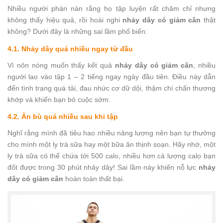
Nhiều người phàn nàn rằng họ tập luyện rất chăm chỉ nhưng
không thấy hiệu quả, rồi hoài nghi
nhảy dây có giảm cân
thật
không? Dưới đây là những sai lầm phổ biến:
4.1. Nhảy dây quá nhiều ngay từ đầu
Vì nôn nóng muốn thấy kết quả
nhảy dây có giảm cân
, nhiều
người lao vào tập 1 – 2 tiếng ngay ngày đầu tiên. Điều này dẫn
đến tình trạng quá tải, đau nhức cơ dữ dội, thậm chí chấn thương
khớp và khiến bạn bỏ cuộc sớm.
4.2. Ăn bù quá nhiều sau khi tập
Nghĩ rằng mình đã tiêu hao nhiều năng lượng nên bạn tự thưởng
cho mình một ly trà sữa hay một bữa ăn thịnh soạn. Hãy nhớ, một
ly trà sữa có thể chứa tới 500 calo, nhiều hơn cả lượng calo bạn
đốt được trong 30 phút nhảy dây! Sai lầm này khiến nỗ lực
nhảy
dây có giảm cân
hoàn toàn thất bại.