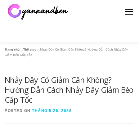
Skip
to
Menu
content
Trang chủ
»
Thể thao
»
Nhảy Dây Có Giảm Cân Không? Hướng Dẫn Cách Nhảy Dây
TRANG CHỦ
THỂ THAO
ĐỊA LÝ – LỊCH SỬ
Giảm Béo Cấp Tốc
Nhảy Dây Có Giảm Cân Không?
SỔ MƠ
HỎI ĐÁP
PHONG THỦY
TIN TỨC
Hướng Dẫn Cách Nhảy Dây Giảm Béo
Cấp Tốc
POSTED ON
THÁNG 5 26, 2026