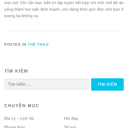
mọi nơi. Chỉ cần bạn kiên trì tập luyện kết hợp với một chế độ ăn
uống thâm hụt calo lành mạnh, vóc dáng thon gọn đón chờ bạn ở
tương lai không xa.
POSTED IN
THỂ THAO
TÌM KIẾM
Tìm
kiếm
cho:
CHUYÊN MỤC
Địa Lý – Lịch Sử
Hỏi đáp
Phong thủy
Sổ mơ