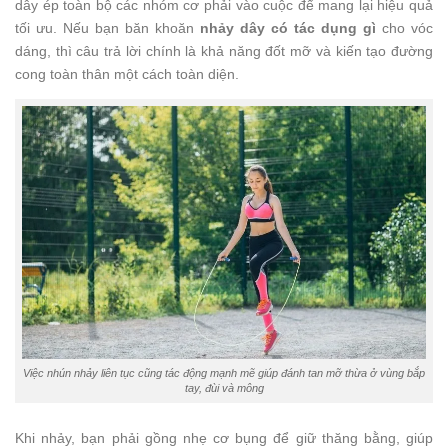
dây ép toàn bộ các nhóm cơ phải vào cuộc để mang lại hiệu quả
tối ưu. Nếu bạn băn khoăn
nhảy dây có tác dụng gì
cho vóc
dáng, thì câu trả lời chính là khả năng đốt mỡ và kiến tạo đường
cong toàn thân một cách toàn diện.
Việc nhún nhảy liên tục cũng tác động mạnh mẽ giúp đánh tan mỡ thừa ở vùng bắp
tay, đùi và mông
Khi nhảy, bạn phải gồng nhẹ cơ bụng để giữ thăng bằng, giúp