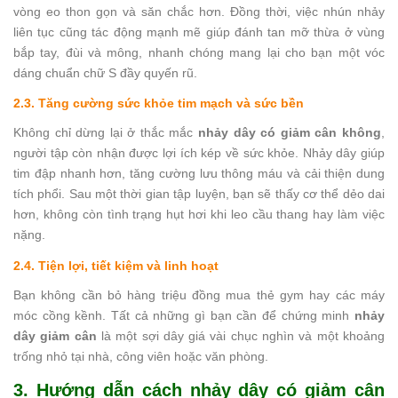
vòng eo thon gọn và săn chắc hơn. Đồng thời, việc nhún nhảy
liên tục cũng tác động mạnh mẽ giúp đánh tan mỡ thừa ở vùng
bắp tay, đùi và mông, nhanh chóng mang lại cho bạn một vóc
dáng chuẩn chữ S đầy quyến rũ.
2.3. Tăng cường sức khỏe tim mạch và sức bền
Không chỉ dừng lại ở thắc mắc
nhảy dây có giảm cân không
,
người tập còn nhận được lợi ích kép về sức khỏe. Nhảy dây giúp
tim đập nhanh hơn, tăng cường lưu thông máu và cải thiện dung
tích phổi. Sau một thời gian tập luyện, bạn sẽ thấy cơ thể dẻo dai
hơn, không còn tình trạng hụt hơi khi leo cầu thang hay làm việc
nặng.
2.4. Tiện lợi, tiết kiệm và linh hoạt
Bạn không cần bỏ hàng triệu đồng mua thẻ gym hay các máy
móc cồng kềnh. Tất cả những gì bạn cần để chứng minh
nhảy
dây giảm cân
là một sợi dây giá vài chục nghìn và một khoảng
trống nhỏ tại nhà, công viên hoặc văn phòng.
3. Hướng dẫn cách nhảy dây có giảm cân