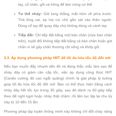
tay, cổ chân, gối và hông để làm nóng cơ thể.
Tư thế nhảy:
Giữ lưng thẳng, mắt nhìn về phía trước.
Thả lỏng vai, ép hai cùi chỏ gần sát vào thân người.
Dùng cổ tay để quay dây chứ không dùng cả cánh tay.
Tiếp đất:
Chỉ tiếp đất bằng mũi bàn chân (nửa bàn chân
trên), tuyệt đối không tiếp đất bằng cả bàn chân hoặc gót
chân vì sẽ gây chấn thương cột sống và khớp gối.
3.3. Áp dụng phương pháp HIIT để tối đa hóa tốc độ đốt mỡ
Nếu bạn muốn đẩy nhanh tiến độ và đang thắc mắc làm sao để
nhảy dây có giảm cân cấp tốc, việc áp dụng công thức HIIT
(Cardio cường độ cao ngắt quãng) chính là giải pháp lý tưởng
giúp tối đa hóa tốc độ đốt mỡ. Bạn có thể thực hiện bằng cách
nhảy dây hết tốc lực trong 30 giây, sau đó dành ra 60 giây tiếp
theo để nghỉ ngơi hoặc nhảy thật chậm, rồi liên tục lặp lại chu kỳ
này từ 10 đến 15 lần.
Phương pháp tập luyện thông minh này không chỉ đốt cháy năng