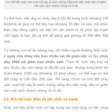
Cơ chế đốt cháy calo vượt trội này là minh chứng sống cho việc nhảy dây có giảm
cân một cách nhanh chóng và rõ rệt
Cụ thể hơn, việc duy trì nhảy dây ở tốc độ trung bình khoảng 100
lần/phút sẽ giúp cơ thể tiêu hao khoảng 10 đến 14 calo mỗi phút.
Điều này đồng nghĩa với việc chỉ cần dành ra 30 phút tập luyện
mỗi ngày là bạn đã có thể dễ dàng giải phóng từ 300 đến 400
calo.
Từ những con số ấn tượng này, rất nhiều người thường thắc mắc
1 ngày nên nhảy dây bao nhiêu cái để giảm cân
và liệu
nhảy
dây 1000 cái giảm bao nhiêu calo
. Thực tế, mức tiêu hao sẽ
phụ thuộc vào cân nặng và tốc độ của bạn, nhưng trung bình khi
hoàn thành 1000 cái (khoảng 10 phút nhảy), cơ thể bạn có thể
đốt cháy từ 140 đến 200 calo. Rõ ràng, chính cơ chế đốt cháy
calo vượt trội này là minh chứng sống cho việc nhảy dây có giảm
cân một cách nhanh chóng và rõ rệt.
2.2. Đốt mỡ toàn thân và săn chắc cơ bụng
Khác với một số bộ môn chỉ tập trung vào một vùng cơ thể, nhảy