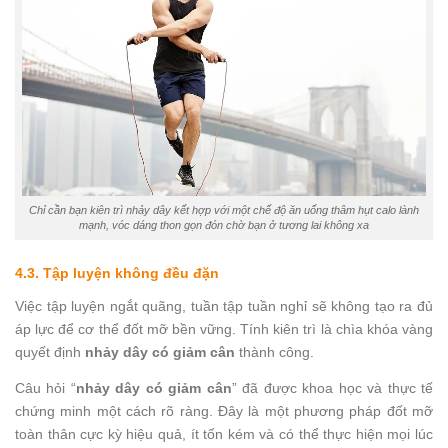
Chỉ cần bạn kiên trì nhảy dây kết hợp với một chế độ ăn uống thâm hụt calo lành
mạnh, vóc dáng thon gọn đón chờ bạn ở tương lai không xa
4.3. Tập luyện không đều đặn
Việc tập luyện ngắt quãng, tuần tập tuần nghỉ sẽ không tạo ra đủ
áp lực để cơ thể đốt mỡ bền vững. Tính kiên trì là chìa khóa vàng
quyết định
nhảy dây có giảm cân
thành công.
Câu hỏi “
nhảy dây có giảm cân
” đã được khoa học và thực tế
chứng minh một cách rõ ràng. Đây là một phương pháp đốt mỡ
toàn thân cực kỳ hiệu quả, ít tốn kém và có thể thực hiện mọi lúc