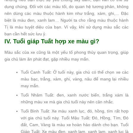
dụng chúng. Đối với các màu tối, do quan hệ tương phản, không
nên dùng các màu thuộc hành kim như trắng, xám, ghi,… Đặc
biệt là màu đen, xanh lam… Người ta cho rằng màu thuộc hành
Tị là màu tuyệt diệu của bạn. Vì vậy, khi sử dụng màu sắc các
bạn cần hết sức lưu ý.
IV. Tuổi giáp Tuất hợp xe màu gì?
Màu sắc của xe cũng là một yếu tố phong thủy quan trọng, giúp
gia chủ làm ăn phát đạt, gặp nhiều may mắn.
Tuổi Canh Tuất: Ở tuổi này, gia chủ có thể chọn xe các
màu bạc, trắng, xám, ghi, vàng, nâu để mang lại nhiều
may mắn.
Tuổi Nhâm Tuất: đen, xanh nước biển, trắng xám là
những màu xe mà gia chủ tuổi này nên cân nhắc.
Tuổi Bính Tuất: Xe màu xanh lục, đỏ, hồng, tím rất hợp
với gia chủ tuổi này. Tuổi Mậu Tuất: Đỏ, Hồng, Tím, Đỏ
đất, Cam, Vàng là màu xe hoàn hảo dành cho bạn. Tuổi
Giáp Tuất: Xe màu đen, xanh lam, xanh lam, xanh lục là