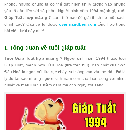
không, nhưng chúng ta có thể đặt niềm tin lý tưởng vào những
yếu tố gắn liền với số phận. Người sinh năm 1994 mệnh gì,
tuổi
Giáp Tuất hợp màu gì?
Làm thế nào để giải thích nó một cách
chính xác? Câu trả lời được
cyannandben.com
tổng hợp trong
bài viết dưới đây nhé!
I. Tổng quan về tuổi giáp tuất
Tuổi Giáp Tuất hợp màu gì?
Người sinh năm 1994 thuộc tuổi
Giáp Tuất, mệnh Sơn Đầu Hỏa (lửa trên núi). Bản chất của Sơn
Đầu Hoả là ngọn núi lửa rực cháy, soi sáng vạn vật trời đất. Đó là
lý do tại sao những người sinh năm con chó luôn sống với nhiệt
huyết và máu lửa và niềm đam mê chờ ngày tỏa sáng.