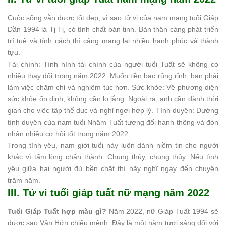
Cuộc sống vẫn được tốt đẹp, vì sao tử vi của nam mạng tuổi Giáp
Dần 1994 là Tị Tị, có tính chất bán tinh. Bản thân càng phát triển
trí tuệ và tính cách thì càng mang lại nhiều hạnh phúc và thành
tựu.
Tài chính: Tình hình tài chính của người tuổi Tuất sẽ không có
nhiều thay đổi trong năm 2022. Muốn tiền bạc rủng rỉnh, bạn phải
làm việc chăm chỉ và nghiêm túc hơn. Sức khỏe: Về phương diện
sức khỏe ổn định, không cần lo lắng. Ngoài ra, anh cần dành thời
gian cho việc tập thể dục và nghỉ ngơi hợp lý. Tình duyên: Đường
tình duyên của nam tuổi Nhâm Tuất tương đối hanh thông và đón
nhận nhiều cơ hội tốt trong năm 2022.
Trong tình yêu, nam giới tuổi này luôn dành niềm tin cho người
khác vì tấm lòng chân thành. Chung thủy, chung thủy. Nếu tình
yêu giữa hai người đủ bền chặt thì hãy nghĩ ngay đến chuyện
trăm năm.
III. Tử vi tuổi giáp tuất nữ mạng năm 2022
Tuổi Giáp Tuất hợp màu gì?
Năm 2022, nữ Giáp Tuất 1994 sẽ
được sao Vân Hớn chiếu mệnh. Đây là một năm tươi sáng đối với