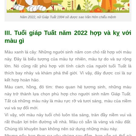
Năm 2022, nữ Giáp Tuất 1994 sẽ được sao Vân Hớn chiếu mệnh
III. Tuổi giáp Tuất năm 2022 hợp và kỵ với
màu gì
Màu xanh lá cây: Những người sinh năm con chó rất hợp với màu
này. Đây là biểu tượng của màu tự nhiên, màu tự do và sự rộng
lớn. Nó cũng rất phù hợp với tính cách của người tuổi Tuất là
thích bay nhảy và khám phá thế giới. Vì vậy, đây được coi là sự
kết hợp hoàn hảo.
Màu cam, hồng, đỏ tím: theo quan hệ tương sinh, những màu
này trở thành lựa chọn phù hợp cho người sinh năm Giáp Tuất.
Tất cả những màu này là màu rực rỡ và tươi sáng, màu của niềm
vui và sự đổi mới.
Vì vậy, với màu này tuổi chó luôn tỏa sáng, tràn đầy niềm vui và
rất thuận lợi trên đường về nhà. Màu có sẵn là vàng và nâu đất.
Chúng tôi khuyên bạn không nên sử dụng những màu này.
Nhưng nếu bạn thực sự yêu chúng say đắm, bạn vẫn có thể sử