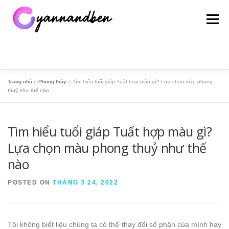
Skip
to
Menu
content
Trang chủ
»
Phong thủy
»
Tìm hiểu tuổi giáp Tuất hợp màu gì? Lựa chọn màu phong
TRANG CHỦ
THỂ THAO
ĐỊA LÝ – LỊCH SỬ
thuỷ như thế nào
Tìm hiểu tuổi giáp Tuất hợp màu gì?
SỔ MƠ
HỎI ĐÁP
PHONG THỦY
TIN TỨC
Lựa chọn màu phong thuỷ như thế
nào
POSTED ON
THÁNG 3 24, 2022
Tôi không biết liệu chúng ta có thể thay đổi số phận của mình hay