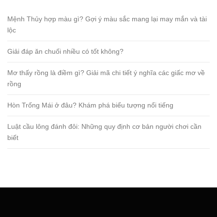
Mệnh Thủy hợp màu gì? Gợi ý màu sắc mang lại may mắn và tài
lộc
Giải đáp ăn chuối nhiều có tốt không?
Mơ thấy rồng là điềm gì? Giải mã chi tiết ý nghĩa các giấc mơ về
rồng
Hòn Trống Mái ở đâu? Khám phá biểu tượng nổi tiếng
Luật cầu lông đánh đôi: Những quy định cơ bản người chơi cần
biết